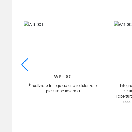
WB-001
È realizzato in lega ad alta resistenza e
Integr
precisione lavorata
elett
l'apertur
seco