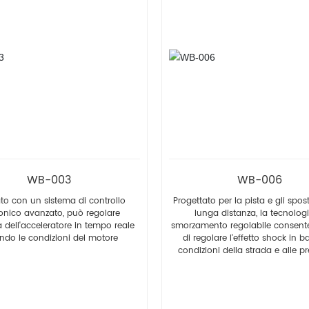
WB-003
WB-006
ato con un sistema di controllo
Progettato per la pista e gli spo
ronico avanzato, può regolare
lunga distanza, la tecnologi
a dell'acceleratore in tempo reale
smorzamento regolabile consente
ndo le condizioni del motore
di regolare l'effetto shock in b
condizioni della strada e alle p
personali