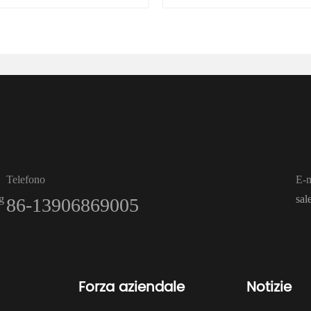
Telefono
E-m
g
sa
86-13906869005
Forza aziendale
Notizie