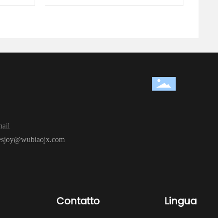
ail
lesjoy@wubiaojx.com
Contatto
Lingua