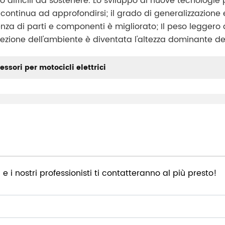
ifficili da sostenere. Lo sviluppo di nuove tecnologie 
o continua ad approfondirsi; il grado di generalizzazion
ligenza di parti e componenti è migliorato; Il peso leggero
otezione dell'ambiente è diventata l'altezza dominante de
essori per motocicli elettrici
 e i nostri professionisti ti contatteranno al più presto!