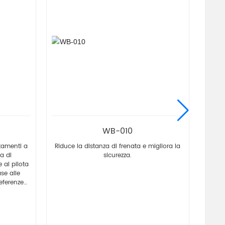
WB-010
stamenti a
Riduce la distanza di frenata e migliora la
Desi
a di
sicurezza.
 al pilota
ase alle
referenze