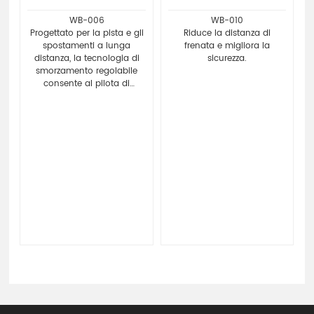
WB-006
WB-010
Progettato per la pista e gli
Riduce la distanza di
spostamenti a lunga
frenata e migliora la
distanza, la tecnologia di
sicurezza.
smorzamento regolabile
consente al pilota di
regolare l'effetto shock in
base alle condizioni della
strada e alle preferenze
personali