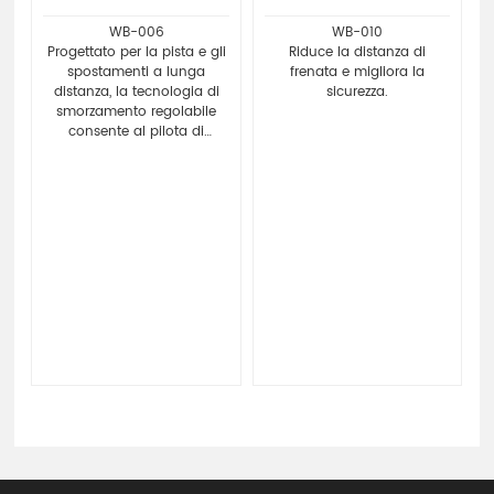
WB-006
WB-010
Progettato per la pista e gli
Riduce la distanza di
spostamenti a lunga
frenata e migliora la
distanza, la tecnologia di
sicurezza.
smorzamento regolabile
consente al pilota di
regolare l'effetto shock in
base alle condizioni della
strada e alle preferenze
personali